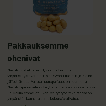
Pakkauksemme
ohenivat
Maatilan Jäljettömän Hyvä -tuotteet ovat
ympäristöystävällisiä, läpinäkyvästi tuotettuja ja aina
jäljitettävissä. Vastuullisuusperiaate on huomioitu
Maatilan-perunoiden viljelytoiminnan kaikissa vaiheissa.
Pakkauksiemme jatkuvan kehitystyön tavoitteena on
ympäristön kannalta paras kokonaisratkaisu.
Kuluttajapakkauksissa käytämme muovia, koska se
Lue lisää