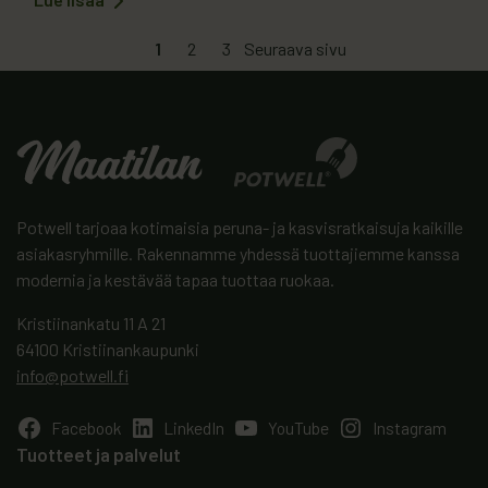
:
auttaa tiiviissä varastoinnissa ja optimaalisissa
Pakkauksemme
ohenivat
kuljetuksissa sekä pienentää merkittävästi hävikkiä.
1
2
3
Seuraava sivu
Kaikki käyttämämme muovikalvot soveltuvat
kierrätykseen. Myyntieräpakkauksissa hyödynnämme
myös aaltopahvilaatikoita. Pystyimme tänä vuonna yhä…
Potwell tarjoaa kotimaisia peruna- ja kasvisratkaisuja kaikille
asiakasryhmille. Rakennamme yhdessä tuottajiemme kanssa
modernia ja kestävää tapaa tuottaa ruokaa.
Kristiinankatu 11 A 21
64100 Kristiinankaupunki
info@potwell.fi
Facebook
LinkedIn
YouTube
Instagram
Tuotteet ja palvelut