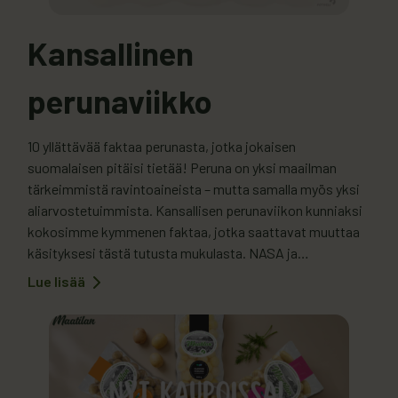
Kansallinen
perunaviikko
10 yllättävää faktaa perunasta, jotka jokaisen
suomalaisen pitäisi tietää! Peruna on yksi maailman
tärkeimmistä ravintoaineista – mutta samalla myös yksi
aliarvostetuimmista. Kansallisen perunaviikon kunniaksi
kokosimme kymmenen faktaa, jotka saattavat muuttaa
käsityksesi tästä tutusta mukulasta. NASA ja
Wisconsinin yliopisto kasvattivat perunoita avaruudessa
Lue lisää
:
vuonna 1995. Tavoitteena oli löytää
Kansallinen
perunaviikko
ruoantuotantoratkaisu pitkille avaruusmatkoille. Peruna
valittiin, koska se on ravintorikas,…