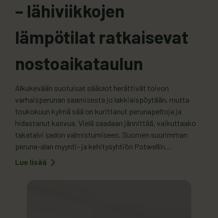
– lähiviikkojen
lämpötilat ratkaisevat
nostoaikataulun
Alkukevään suotuisat sääolot herättivät toivon
varhaisperunan saamisesta jo lakkiaispöytään, mutta
toukokuun kylmä sää on kurittanut perunapeltoja ja
hidastanut kasvua. Vielä saadaan jännittää, vaikuttaako
takatalvi sadon valmistumiseen. Suomen suurimman
peruna-alan myynti- ja kehitysyhtiön Potwellin
toimitusjohtaja Tero Oinosen mukaan kevät käynnistyi
Lue lisää
:
hyvin, mutta lopullinen nostoaikataulu selviää
Varhaisperunoiden
nostoa
lähiviikkoina, kun nähdään mihin suuntaan sää lähtee
odotellaan
kehittymään. – ”Viljelijät pääsivät…
vielä
–
lähiviikkojen