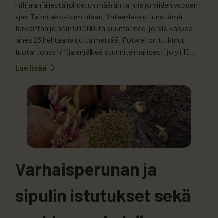
hiilijalanjäljestä johdetun määrän taimia jo viiden vuoden
ajan Taimiteko-toimintaan. Yhteenlaskettuna tämä
tarkoittaa jo noin 50 000:ta puuntaimea, joista kasvaa
lähes 25 hehtaaria uutta metsää. Potwell on tutkinut
tuotantonsa hiilijalanjälkeä suunnitelmallisesti jo yli 10
vuoden ajan. Luonnonvarakeskus LUKEn toteuttaman
Lue lisää
:
laskelman mukaan Potwellin pakatun ruokaperunan
Potwell
lahjoittanut
hiilijalanjälki on 11–12 g / 100 g. Tästä…
pian
50 000
puuntainta
Varhaisperunan ja
sipulin istutukset sekä