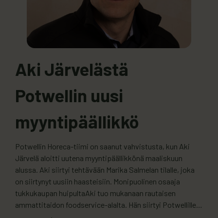
Aki Järvelästä
Potwellin uusi
myyntipäällikkö
Potwellin Horeca-tiimi on saanut vahvistusta, kun Aki
Järvelä aloitti uutena myyntipäällikkönä maaliskuun
alussa. Aki siirtyi tehtävään Marika Salmelan tilalle, joka
on siirtynyt uusiin haasteisiin. Monipuolinen osaaja
tukkukaupan huipultaAki tuo mukanaan rautaisen
ammattitaidon foodservice-alalta. Hän siirtyi Potwellille
tukkupäällikön tehtävistä, ja hänellä on vankka kokemus