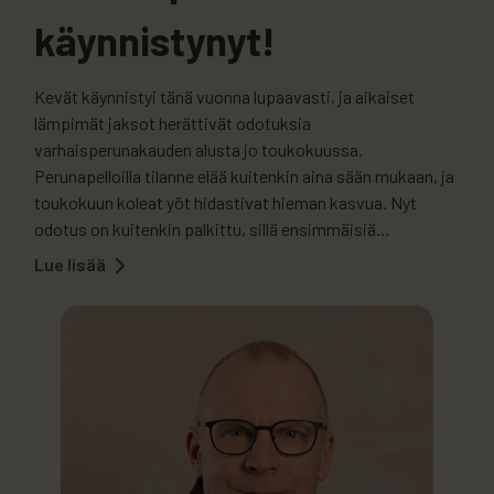
käynnistynyt!
Kevät käynnistyi tänä vuonna lupaavasti, ja aikaiset
lämpimät jaksot herättivät odotuksia
varhaisperunakauden alusta jo toukokuussa.
Perunapelloilla tilanne elää kuitenkin aina sään mukaan, ja
toukokuun koleat yöt hidastivat hieman kasvua. Nyt
odotus on kuitenkin palkittu, sillä ensimmäisiä
varhaisperunoita on alettu nostaa ja toimittaa
Lue lisää
:
kauppoihin. Potwellin toimitusjohtaja Tero Oinosen
Varhaisperunakausi
on
mukaan kevät on ollut viljelijöille jälleen osoitus siitä,…
käynnistynyt!