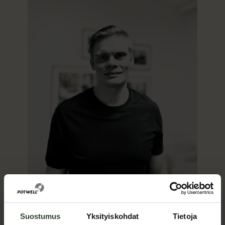
lämpötilat
ratkaisevat
nostoaikataulun
Jyri Niemi aloitti
Suostumus
Yksityiskohdat
Tietoja