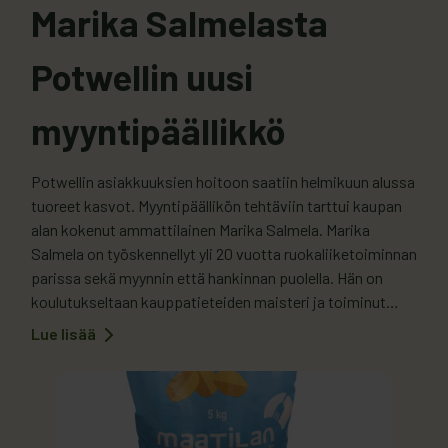
Marika Salmelasta
Potwellin uusi
myyntipäällikkö
Potwellin asiakkuuksien hoitoon saatiin helmikuun alussa
tuoreet kasvot. Myyntipäällikön tehtäviin tarttui kaupan
alan kokenut ammattilainen Marika Salmela. Marika
Salmela on työskennellyt yli 20 vuotta ruokaliiketoiminnan
parissa sekä myynnin että hankinnan puolella. Hän on
koulutukseltaan kauppatieteiden maisteri ja toiminut
aiemmin muun muassa Minimani-yhtiössä
Lue lisää
:
päivittäistavarakaupan myyntijohtajana, Lihatukku
Marika
Salmelasta
Tammisella myyntipäällikkönä ja Keskon hankintapuolella
Potwellin
ostopäällikkönä. Uuteen myyntipäällikön toimeen
uusi
myyntipäällikkö
Salmelaa…