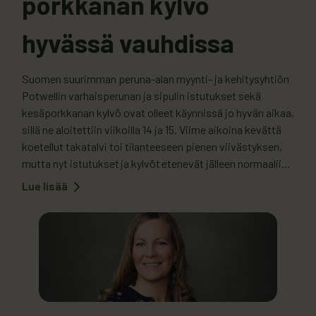
porkkanan kylvö
hyvässä vauhdissa
Suomen suurimman peruna-alan myynti- ja kehitysyhtiön
Potwellin varhaisperunan ja sipulin istutukset sekä
kesäporkkanan kylvö ovat olleet käynnissä jo hyvän aikaa,
sillä ne aloitettiin viikoilla 14 ja 15. Viime aikoina kevättä
koetellut takatalvi toi tilanteeseen pienen viivästyksen,
mutta nyt istutukset ja kylvöt etenevät jälleen normaaliin
tapaan. Potwellin toimitusjohtaja Tero Oinosen mukaan
Lue lisää
:
aikaisempiin vuosiin verrattuna istuttamisessa ja
Varhaisperunan
ja
kylvöissä ollaan pinta-alan osalta…
sipulin
istutukset
sekä
porkkanan
kylvö
hyvässä
vauhdissa