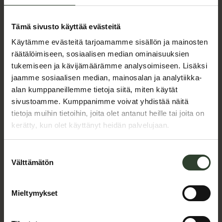
asiakaspalvelupäällikkö
Tämä sivusto käyttää evästeitä
nä
Käytämme evästeitä tarjoamamme sisällön ja mainosten
räätälöimiseen, sosiaalisen median ominaisuuksien
Potwellissa aloitti 10.2.2025 asiakaspalvelupäällikkönä
tukemiseen ja kävijämäärämme analysoimiseen. Lisäksi
Jyri Niemi, 35 vuotta. Jyri on koulutukseltaan
jaamme sosiaalisen median, mainosalan ja analytiikka-
tietojenkäsittelytieteiden tradenomi sekä
alan kumppaneillemme tietoja siitä, miten käytät
kauppatieteiden kandidaatti. Jyri on toiminut urallaan
sivustoamme. Kumppanimme voivat yhdistää näitä
vuosia menestyksekkäästi huippu-urheilun parissa, ensin
tietoja muihin tietoihin, joita olet antanut heille tai joita on
pelaajana ja viimeiset kolme vuotta Rauman Lukossa
kerätty, kun olet käyttänyt heidän palvelujaan.
valmentajana ja analyytikkona. Potwellin
Lue lisää
:
asiakaspalvelupäällikön tehtäviin kuuluvat mm.
Jyri
Suostumuksen
Niemi
tietoliikennejärjestelmien ylläpito ja kehitys,
Välttämätön
valinta
aloitti
tilausliikenteen hoitaminen sekä asiakas- ja
asiakaspalvelupäällikkönä
hinnoittelutietojen ylläpito. Jyri Niemi asuu Porissa…
Mieltymykset