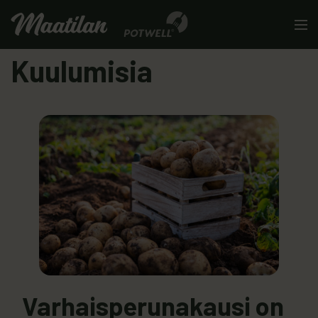
Skip to content
Men
Kuulumisia
Varhaisperunakausi on