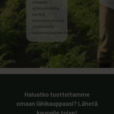
oikeasta
lajikevalinnasta,
hyvistä
kasvuolosuhteista
ja harkitusta
sadonkorjuuajankohdasta.
Haluatko tuotteitamme
omaan lähikauppaasi? Lähetä
kaupalle toive!