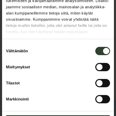
tukemiseen ja kävijämäärämme analysoimiseen. Lisäksi
Hiilihydraatit
15.5 g
jaamme sosiaalisen median, mainosalan ja analytiikka-
alan kumppaneillemme tietoja siitä, miten käytät
Proteiini
1.9 g
sivustoamme. Kumppanimme voivat yhdistää näitä
tietoja muihin tietoihin, joita olet antanut heille tai joita on
Rasva
0.1 g
kerätty, kun olet käyttänyt heidän palvelujaan.
Kalsium
5.6 mg
Suostumuksen
Rauta
0.7 mg
Välttämätön
valinta
Fosfori
45 mg
Mieltymykset
*Arvot perustuvat 100 g annokseen keitettyjä
perunoita
Tilastot
Markkinointi