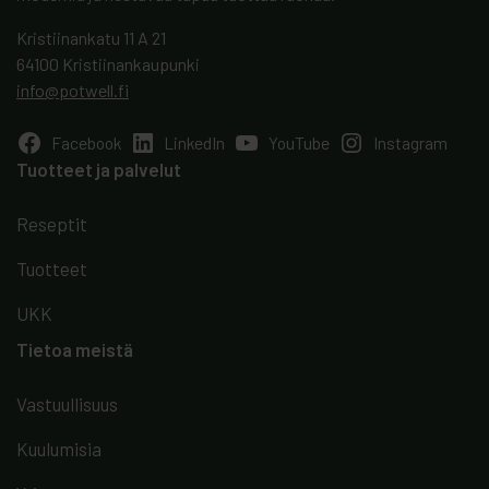
Kristiinankatu 11 A 21
64100 Kristiinankaupunki
info@potwell.fi
Facebook
LinkedIn
YouTube
Instagram
Tuotteet ja palvelut
Reseptit
Tuotteet
UKK
Tietoa meistä
Vastuullisuus
Kuulumisia