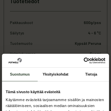
Tuotetiedot
Pakkauskoot
600g/pss
Säilytys
4 – 6 °C
Tuotemuoto
Kypsät Peruna
Valmistusmaa
Suomi
Allergiatiedot
Ei ilmoitettuja allergeeneja
Suostumus
Yksityiskohdat
Tietoja
Ravintoarvot
Tämä sivusto käyttää evästeitä
Käytämme evästeitä tarjoamamme sisällön ja mainosten
räätälöimiseen, sosiaalisen median ominaisuuksien
Energia
75 kcal