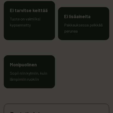
Ei tarvitse keittää
Ei lisäaineita
Tuote on valmiiksi
kypsennetty
Pakkauksessa pelkkää
perunaa
Monipuolinen
Sopii niin kylmiin, kuin
lämpimiin ruokiin