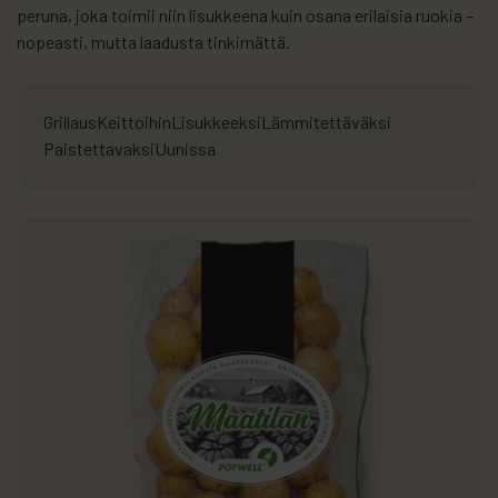
peruna, joka toimii niin lisukkeena kuin osana erilaisia ruokia –
nopeasti, mutta laadusta tinkimättä.
Grillaus
Keittoihin
Lisukkeeksi
Lämmitettäväksi
Paistettavaksi
Uunissa