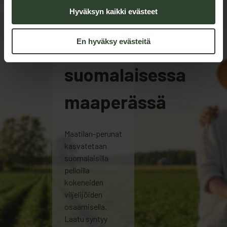
Hyväksyn kaikki evästeet
Kasvanut
En hyväksy evästeitä
suomalaisessa
maaperässä
Maatilan-perunat
kasvatetaan
suomalaisilla
pelloilla
kokeneiden
viljelijöiden
osaamisella.
Laatu syntyy