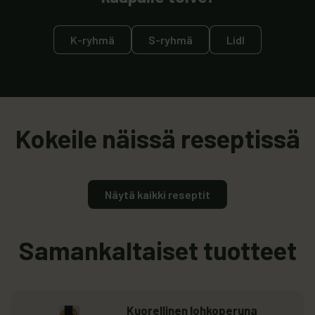
K-ryhmä
S-ryhmä
Lidl
Kokeile näissä reseptissä
Näytä kaikki reseptit
Samankaltaiset tuotteet
Lue lisää
: Kuorellinen lohkoperuna
Kuorellinen lohkoperuna