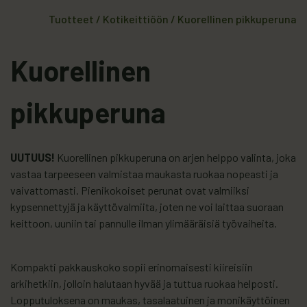
Tuotteet
/
Kotikeittiöön
/
Kuorellinen pikkuperuna
Kuorellinen
pikkuperuna
UUTUUS!
Kuorellinen pikkuperuna on arjen helppo valinta, joka
vastaa tarpeeseen valmistaa maukasta ruokaa nopeasti ja
vaivattomasti. Pienikokoiset perunat ovat valmiiksi
kypsennettyjä ja käyttövalmiita, joten ne voi laittaa suoraan
keittoon, uuniin tai pannulle ilman ylimääräisiä työvaiheita.
Kompakti pakkauskoko sopii erinomaisesti kiireisiin
arkihetkiin, jolloin halutaan hyvää ja tuttua ruokaa helposti.
Lopputuloksena on maukas, tasalaatuinen ja monikäyttöinen