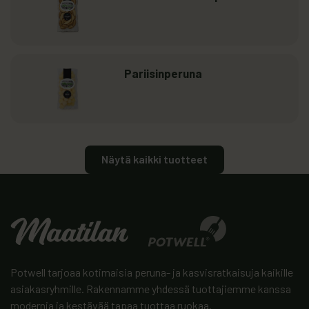
Lue lisää
: Pariisinperuna
Pariisinperuna
Näytä kaikki tuotteet
Potwell tarjoaa kotimaisia peruna- ja kasvisratkaisuja kaikille
asiakasryhmille. Rakennamme yhdessä tuottajiemme kanssa
modernia ja kestävää tapaa tuottaa ruokaa.