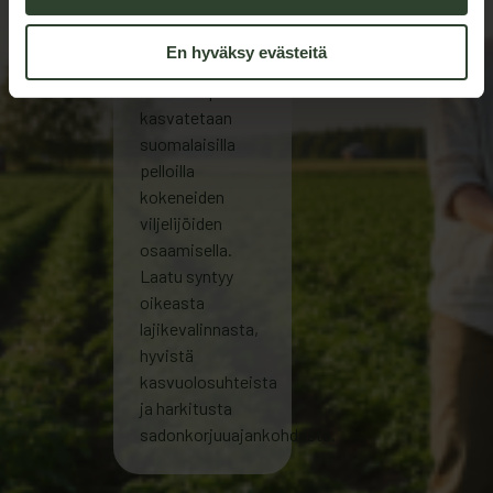
maaperässä
En hyväksy evästeitä
Maatilan-perunat
kasvatetaan
suomalaisilla
pelloilla
kokeneiden
viljelijöiden
osaamisella.
Laatu syntyy
oikeasta
lajikevalinnasta,
hyvistä
kasvuolosuhteista
ja harkitusta
sadonkorjuuajankohdasta.