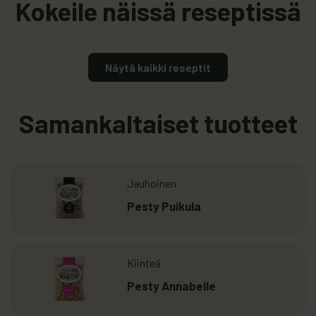
Kokeile näissä reseptissä
Näytä kaikki reseptit
Samankaltaiset tuotteet
Lue lisää
: Pesty Puikula
Jauhoinen
Pesty Puikula
Lue lisää
: Pesty Annabelle
Kiinteä
Pesty Annabelle