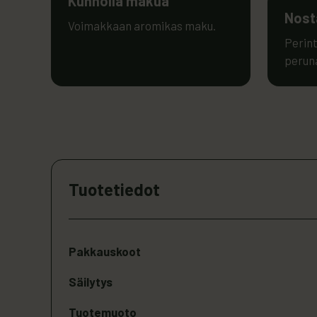
Kunnolla makua
Nost
Voimakkaan aromikas maku.
Perint
perun
Tuotetiedot
Pakkauskoot
Säilytys
Tuotemuoto