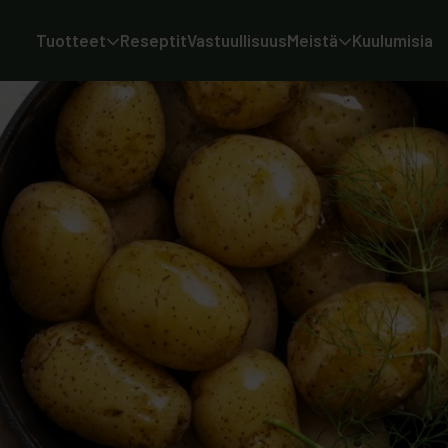
Tuotteet
Reseptit
Vastuullisuus
Meistä
Kuulumisia