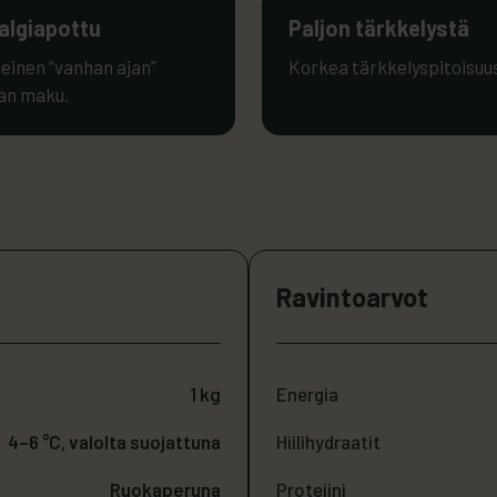
algiapottu
Paljon tärkkelystä
einen “vanhan ajan”
Korkea tärkkelyspitoisuu
an maku.
Ravintoarvot
1 kg
Energia
4–6 °C, valolta suojattuna
Hiilihydraatit
Ruokaperuna
Proteiini