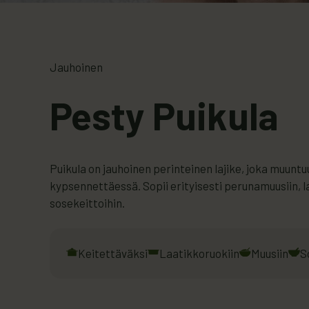
Jauhoinen
Pesty Puikula
Puikula on jauhoinen perinteinen lajike, joka muunt
kypsennettäessä. Sopii erityisesti perunamuusiin, l
sosekeittoihin.
Keitettäväksi
Laatikkoruokiin
Muusiin
S