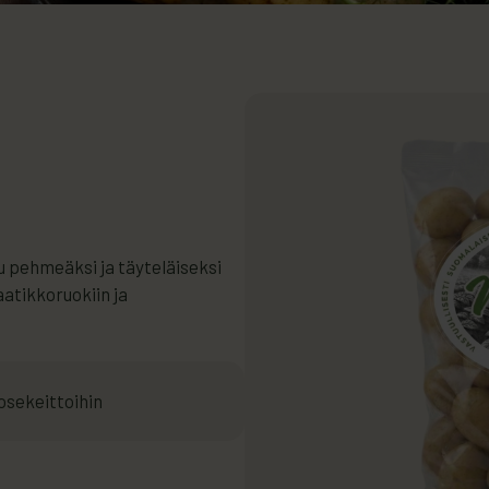
uu pehmeäksi ja täyteläiseksi
aatikkoruokiin ja
osekeittoihin