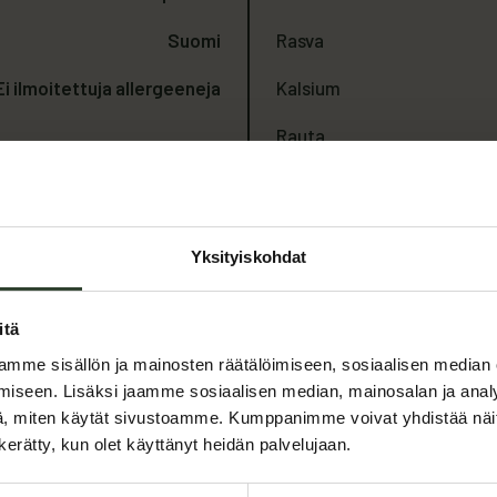
Suomi
Rasva
Ei ilmoitettuja allergeeneja
Kalsium
Rauta
Fosfori
*Arvot perustuvat 100 g anno
Yksityiskohdat
itä
mme sisällön ja mainosten räätälöimiseen, sosiaalisen median
iseen. Lisäksi jaamme sosiaalisen median, mainosalan ja analy
, miten käytät sivustoamme. Kumppanimme voivat yhdistää näitä t
n kerätty, kun olet käyttänyt heidän palvelujaan.