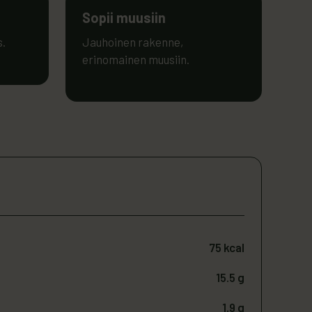
Sopii muusiin
s.
Jauhoinen rakenne,
erinomainen muusiin.
75 kcal
15.5 g
1.9 g