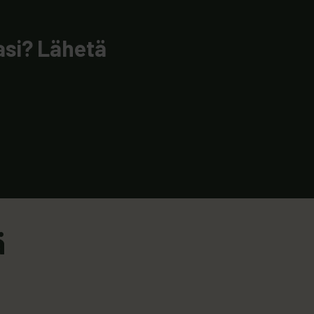
si? Lähetä
ä