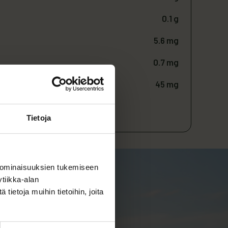
0.1 g
5.6 mg
0.7 mg
45 mg
kseen keitettyja perunoita
Tietoja
 ominaisuuksien tukemiseen
tiikka-alan
ietoja muihin tietoihin, joita