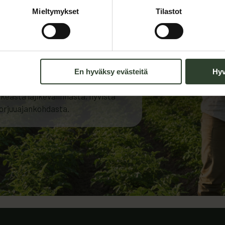
alaisessa
Mieltymykset
Tilastot
En hyväksy evästeitä
Hyv
illa pelloilla kokeneiden
ikeasta lajikevalinnasta, hyvistä
korjuuajankohdasta.