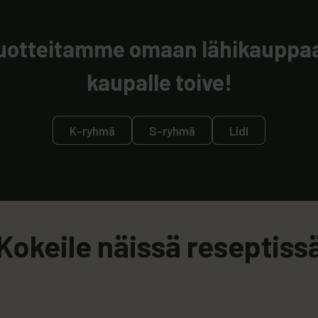
tuotteitamme omaan lähikauppaa
kaupalle toive!
K-ryhmä
S-ryhmä
Lidl
Kokeile näissä reseptiss