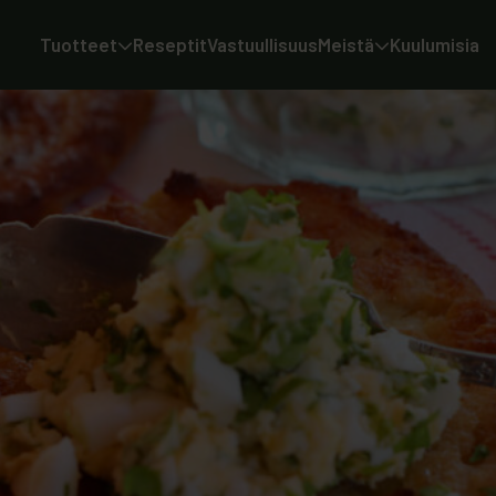
Tuotteet
Reseptit
Vastuullisuus
Meistä
Kuulumisia