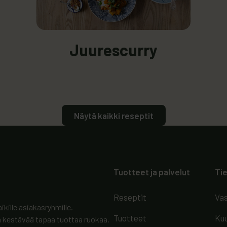
lisää: Juurescurry
Lue lisää:
: Juurescurry
Juurescurry
Näytä kaikki reseptit
Tuotteet ja palvelut
Ti
Reseptit
Vas
ikille asiakasryhmille.
Tuotteet
Kuu
kestävää tapaa tuottaa ruokaa.