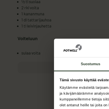
½ tl suolaa
2 rkl voita
1 kananmuna
1 dl tattarijauhoa
1 tl leivinjauhetta
Voiteluun
sulaa voita
Suostumus
Tämä sivusto käyttää eväste
Käytämme evästeitä tarjoama
Maija
ja kävijämäärämme analysoim
kumppaneillemme tietoja siitä
Keittiöme
olet antanut heille tai joita o
pyynnöst