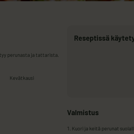
Reseptissä käytety
tyy perunasta ja tattarista.
Kevätkausi
Valmistus
Kuori ja keitä perunat suola