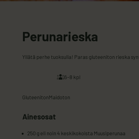
Perunarieska
Yllätä perhe tuoksulla! Paras gluteeniton rieska syn
6–8 kpl
Gluteeniton
Maidoton
Ainesosat
250 g eli noin 4 keskikokoista Muusiperunaa