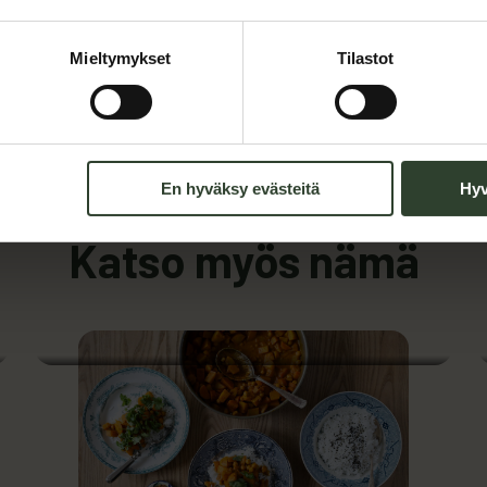
Maija laati varta vasten Maatilan-sivuille asiakkaidemme iloks
Mieltymykset
Tilastot
 suunnitellessaan Maija halusi tuoda esille muun muassa sen, 
sten raaka-aika peruna on: tutustu, testaa ja ihastu!
septejä
En hyväksy evästeitä
Hyv
Katso myös nämä