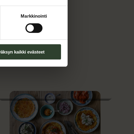
i.
Markkinointi
kuinka mainio
äksyn kaikki evästeet