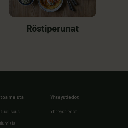
 Röstiperunat
: Röstiperunat
Röstiperunat
etoa meistä
Yhteystiedot
tuullisuus
Yhteystiedot
lumisia