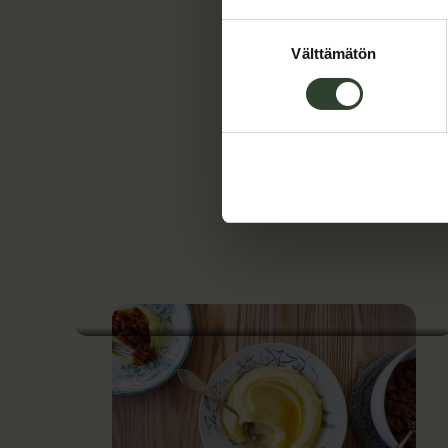
reseptin 
Suostumuksen
Välttämätön
valinta
Reseptejä
leivonnai
Katso re