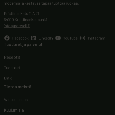
modernia ja kestävää tapaa tuottaa ruokaa.
Kristiinankatu 11 A 21
64100 Kristiinankaupunki
info@potwell.fi
Facebook
LinkedIn
YouTube
Instagram
Tuotteet ja palvelut
Reseptit
Tuotteet
UKK
Tietoa meistä
Vastuullisuus
Kuulumisia