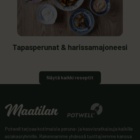
unat &amp; harissamajoneesi
: Tapasperunat & harissamajoneesi
Tapasperunat & harissamajoneesi
Näytä kaikki reseptit
Potwell tarjoaa kotimaisia peruna- ja kasvisratkaisuja kaikille
asiakasryhmille. Rakennamme yhdessä tuottajiemme kanssa