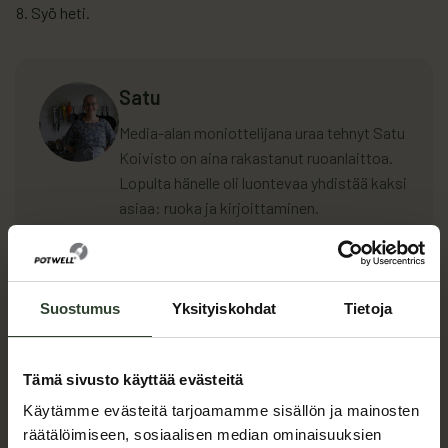
Syö heti.
Satu
Media-alan moniottelijana uraa tehnyt Satu
Koivisto on aina rakastanut ruoanlaittoa.
Lopulta hänelle oli luontevaa yhdistää kaksi
asiaa: ruoka ja kirjoittaminen.
Ruokakirjailijan, bloggaajan ja nykyisin
myös kokkiopiskelijan satukoivisto.fi-
sivuston suosio kasvaa jatkuvasti. Sivuilta
löytyy vinkkejä muun muassa siihen, kuinka
Suostumus
Yksityiskohdat
Tietoja
ruokakauppalaskussa voi säästää
makuelämyksistä tinkimättä. Tutustu alla
Tämä sivusto käyttää evästeitä
oleviin Satun loihtimiin uusiin
perunaresepteihin.
Käytämme evästeitä tarjoamamme sisällön ja mainosten
räätälöimiseen, sosiaalisen median ominaisuuksien