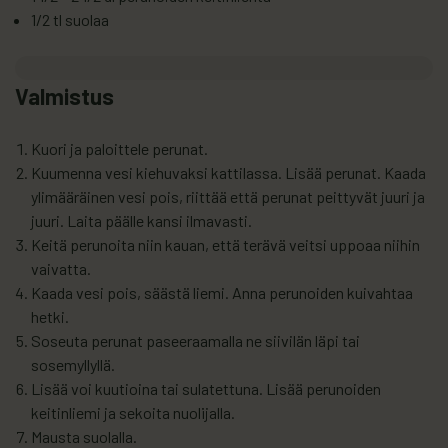
1/2 tl suolaa
Valmistus
Kuori ja paloittele perunat.
Kuumenna vesi kiehuvaksi kattilassa. Lisää perunat. Kaada
ylimääräinen vesi pois, riittää että perunat peittyvät juuri ja
juuri. Laita päälle kansi ilmavasti.
Keitä perunoita niin kauan, että terävä veitsi uppoaa niihin
vaivatta.
Kaada vesi pois, säästä liemi. Anna perunoiden kuivahtaa
hetki.
Soseuta perunat paseeraamalla ne siivilän läpi tai
sosemyllyllä.
Lisää voi kuutioina tai sulatettuna. Lisää perunoiden
keitinliemi ja sekoita nuolijalla.
Mausta suolalla.