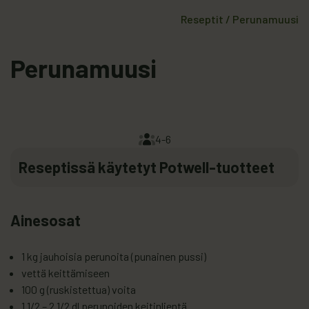
Reseptit
/
Perunamuusi
Perunamuusi
4-6
Reseptissä käytetyt Potwell-tuotteet
Ainesosat
1 kg jauhoisia perunoita (punainen pussi)
vettä keittämiseen
100 g (ruskistettua) voita
1 1/2 – 2 1/2 dl perunoiden keitinlientä