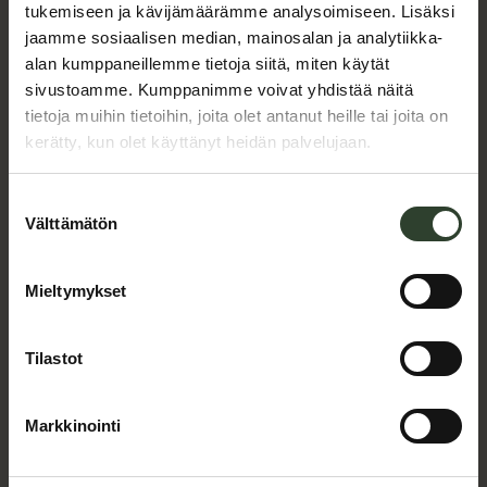
Katso reseptejä
tukemiseen ja kävijämäärämme analysoimiseen. Lisäksi
jaamme sosiaalisen median, mainosalan ja analytiikka-
alan kumppaneillemme tietoja siitä, miten käytät
Katso myös nämä
sivustoamme. Kumppanimme voivat yhdistää näitä
tietoja muihin tietoihin, joita olet antanut heille tai joita on
kerätty, kun olet käyttänyt heidän palvelujaan.
Suostumuksen
Välttämätön
valinta
Mieltymykset
Tilastot
Markkinointi
ää: Juurescurry
: Juurescurry
Juurescurry