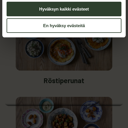
Hyväksyn kaikki evästeet
En hyväksy evästeitä
ää: Röstiperunat
: Röstiperunat
Röstiperunat