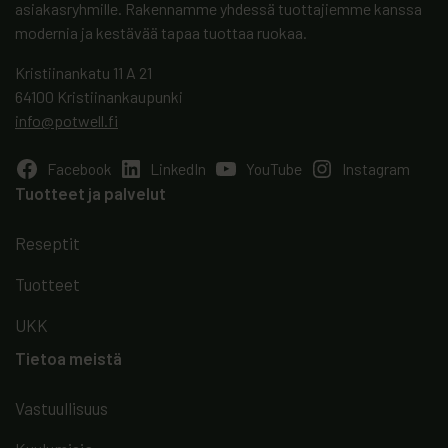
asiakasryhmille. Rakennamme yhdessä tuottajiemme kanssa
modernia ja kestävää tapaa tuottaa ruokaa.
Kristiinankatu 11 A 21
64100 Kristiinankaupunki
info@potwell.fi
Facebook
LinkedIn
YouTube
Instagram
Tuotteet ja palvelut
Reseptit
Tuotteet
UKK
Tietoa meistä
Vastuullisuus