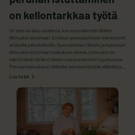
on kellontarkkaa työtä
On taas se aika vuodesta, kun suomalaisten tärkein
lähiruoka istutetaan. Erilaiset perunalajikkeet menestyvät
erilaisilla peltolohkoilla. Suomalaisten tärkein ja kulutetuin
lähiruoka istutetaan toukokuun aikana, jotta sato on
valmis kerättäväksi talven ruokavarastoihin syyskuussa.
Perunan kasvukausi säätelee perunanviljelijän elämää ja
aikatauluja varhaisesta keväästä varhaiseen syksyyn,
Lue lisää
:
tietää Matinollin Peruna Oy:tä pyörittävä Jari Matinolli.
Matinollin
tilalla
”Se on siinä loppukeväästä istutuksen jälkeen,…
perunan
istuttaminen
on
kellontarkkaa
työtä