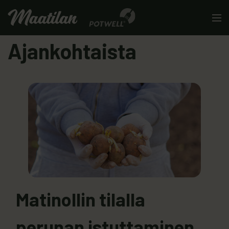
Skip to content
Men
Ajankohtaista
Matinollin tilalla
perunan istuttaminen