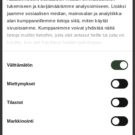
tukemiseen ja kävijämäärämme analysoimiseen. Lisäksi
jaamme sosiaalisen median, mainosalan ja analytiikka-
alan kumppaneillemme tietoja siitä, miten käytät
sivustoamme. Kumppanimme voivat yhdistää näitä
tietoja muihin tietoihin, joita olet antanut heille tai joita on
kerätty, kun olet käyttänyt heidän palvelujaan.
Suomalaiset
Suostumuksen
Välttämätön
valinta
perheviljelmät
Mieltymykset
tuottavat tutkitusti
Tilastot
hiilineutraalia
Markkinointi
suomalaista