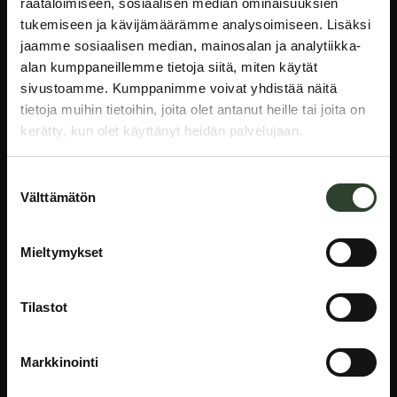
räätälöimiseen, sosiaalisen median ominaisuuksien
asiakasryhmille. Rakennamme yhdessä tuottajiemme kanssa
tukemiseen ja kävijämäärämme analysoimiseen. Lisäksi
modernia ja kestävää tapaa tuottaa ruokaa.
jaamme sosiaalisen median, mainosalan ja analytiikka-
alan kumppaneillemme tietoja siitä, miten käytät
Kristiinankatu 11 A 21
sivustoamme. Kumppanimme voivat yhdistää näitä
64100 Kristiinankaupunki
tietoja muihin tietoihin, joita olet antanut heille tai joita on
info@potwell.fi
kerätty, kun olet käyttänyt heidän palvelujaan.
Facebook
LinkedIn
YouTube
Instagram
Suostumuksen
Tuotteet ja palvelut
Välttämätön
valinta
Reseptit
Mieltymykset
Tuotteet
UKK
Tilastot
Tietoa meistä
Markkinointi
Vastuullisuus