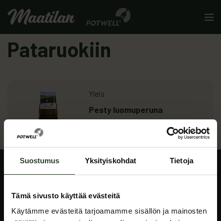
Skip to content
Men
Pataruokiin
Lue lisää
: Pesty luomuperuna
Yleis
Pesty luomuperuna
Edellinen sivu
1
2
Suostumus
Yksityiskohdat
Tietoja
Tämä sivusto käyttää evästeitä
Käytämme evästeitä tarjoamamme sisällön ja mainosten
Potwell tarjoaa kotimaisia peruna- ja kasvisratkaisuja kaikille