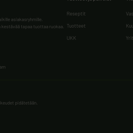
Reseptit
Vas
ikille asiakasryhmille.
Tuotteet
Kuu
kestävää tapaa tuottaa ruokaa.
UKK
Yri
ram
ikeudet pidätetään.