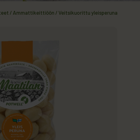
teet
/
Ammattikeittiöön
/
Veitsikuorittu yleisperuna