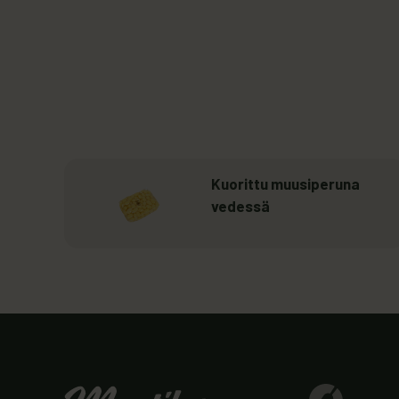
Lue lisää
: Kuorittu muusiperuna ved
Kuorittu muusiperuna
vedessä