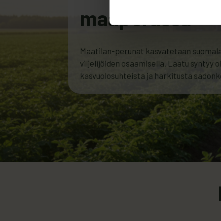
maaperässä
Maatilan-perunat kasvatetaan suomalais
viljelijöiden osaamisella. Laatu syntyy o
kasvuolosuhteista ja harkitusta sadon