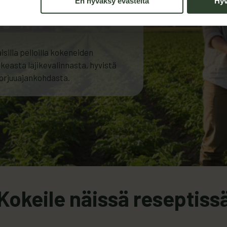
En hyväksy evästeitä
Hyv
illa pelloilla kokeneiden
ikeasta lajikevalinnasta, hyvistä
korjuuajankohdasta.
Kokeile näissä reseptiss