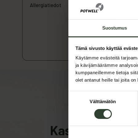
Allergiatiedot
Suostumus
Tämä sivusto käyttää eväste
Käytämme evästeitä tarjoama
ja kävijämäärämme analysoim
kumppaneillemme tietoja siitä
olet antanut heille tai joita o
Suostumuksen
Välttämätön
valinta
Kasvanut suom