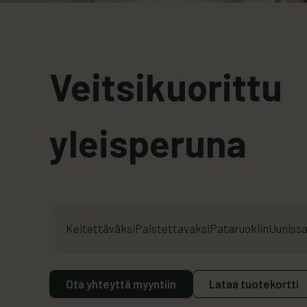
Veitsikuorittu
yleisperuna
Keitettäväksi
Paistettavaksi
Pataruokiin
Uuniss
Ota yhteyttä myyntiin
Lataa tuotekortti