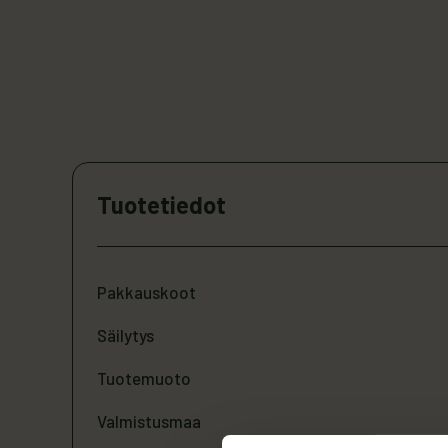
Tuotetiedot
Pakkauskoot
Säilytys
Tuotemuoto
Valmistusmaa