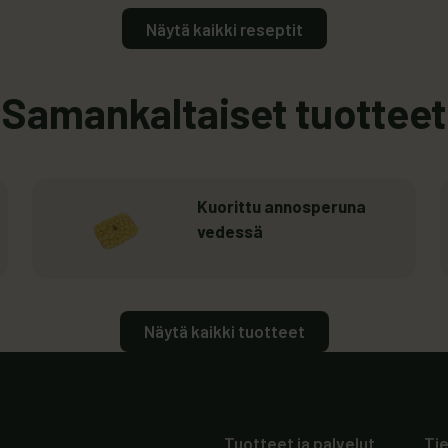
Näytä kaikki reseptit
Samankaltaiset tuotteet
Lue lisää
essä
: Kuorittu annosperuna vedessä
Kuorittu annosperuna
vedessä
Näytä kaikki tuotteet
Tuotteet ja palvelut
Ti