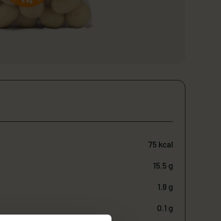
75 kcal
15.5 g
1.9 g
0.1 g