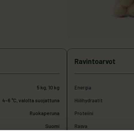
Ravintoarvot
5 kg, 10 kg
Energia
4–6 °C, valolta suojattuna
Hiilihydraatit
Ruokaperuna
Proteiini
Suomi
Rasva