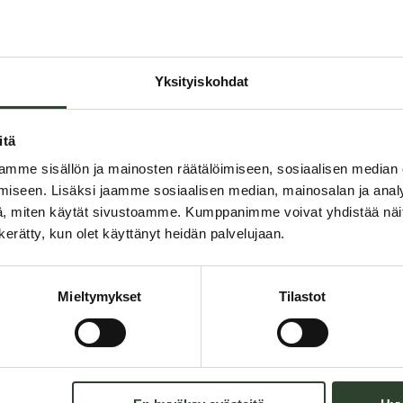
Ei ilmoitettuja allergeeneja
Kalsium
Rauta
Yksityiskohdat
Fosfori
itä
*Arvot perustuvat 100 g anno
mme sisällön ja mainosten räätälöimiseen, sosiaalisen median
iseen. Lisäksi jaamme sosiaalisen median, mainosalan ja analy
, miten käytät sivustoamme. Kumppanimme voivat yhdistää näitä t
n kerätty, kun olet käyttänyt heidän palvelujaan.
Mieltymykset
Tilastot
alaisessa