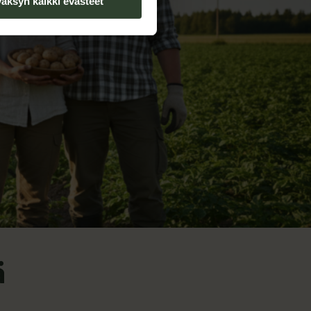
äksyn kaikki evästeet
ä