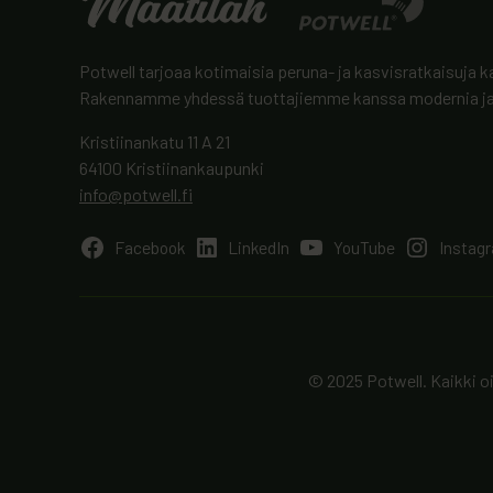
Potwell tarjoaa kotimaisia peruna- ja kasvisratkaisuja ka
Rakennamme yhdessä tuottajiemme kanssa modernia ja 
Kristiinankatu 11 A 21
64100 Kristiinankaupunki
info@potwell.fi
Facebook
LinkedIn
YouTube
Instag
© 2025 Potwell. Kaikki o