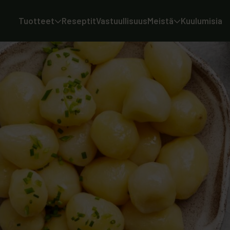
Tuotteet
Reseptit
Vastuullisuus
Meistä
Kuulumisia