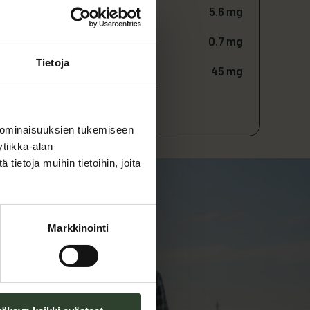
5.6 mg
0.7 mg
Tietoja
45 mg
kseen keitettyja perunoita
 ominaisuuksien tukemiseen
tiikka-alan
ietoja muihin tietoihin, joita
Markkinointi