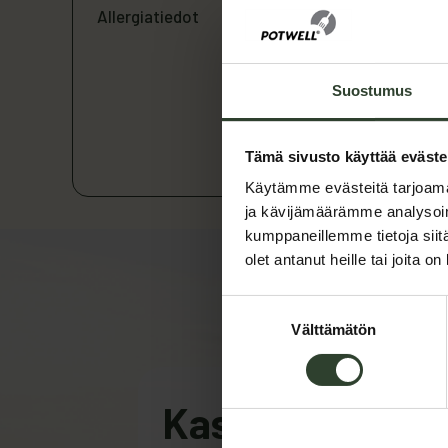
Allergiatiedot
Suostumus
Tämä sivusto käyttää eväste
Käytämme evästeitä tarjoama
ja kävijämäärämme analysoim
kumppaneillemme tietoja siitä
olet antanut heille tai joita o
Suostumuksen
Välttämätön
valinta
Kasvanut suom