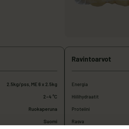
Ravintoarvot
2.5kg/pss, ME 6 x 2.5kg
Energia
2–4 °C
Hiilihydraatit
Ruokaperuna
Proteiini
Suomi
Rasva