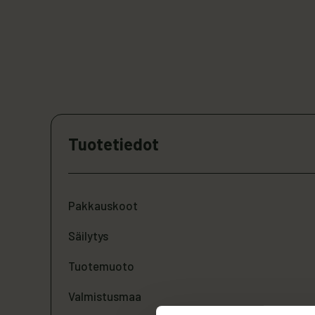
Tuotetiedot
Pakkauskoot
Säilytys
Tuotemuoto
Valmistusmaa