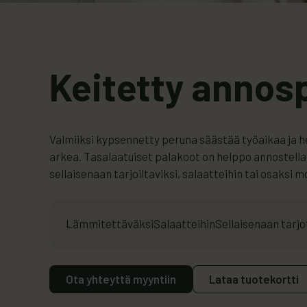
Keitetty annos
Valmiiksi kypsennetty peruna säästää työaikaa ja h
arkea. Tasalaatuiset palakoot on helppo annostella 
sellaisenaan tarjoiltaviksi, salaatteihin tai osaksi m
Lämmitettäväksi
Salaatteihin
Sellaisenaan tarjo
Ota yhteyttä myyntiin
Lataa tuotekortti