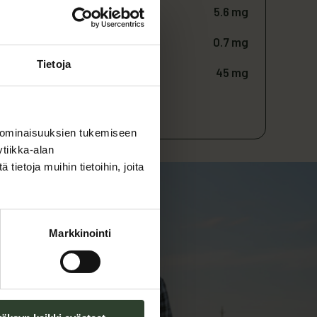
5.6 mg
0.7 mg
Tietoja
45 mg
kseen keitettyja perunoita
 ominaisuuksien tukemiseen
tiikka-alan
ietoja muihin tietoihin, joita
Markkinointi