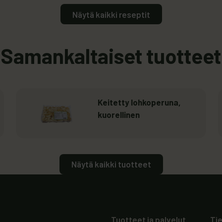
Näytä kaikki reseptit
Samankaltaiset tuotteet
Lue lisää
: Keitetty lohkoperuna, kuorelline
Keitetty lohkoperuna,
kuorellinen
Näytä kaikki tuotteet
Tuotteet ja palvelut
Ti