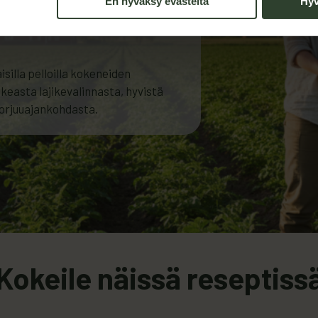
En hyväksy evästeitä
Hyv
illa pelloilla kokeneiden
ikeasta lajikevalinnasta, hyvistä
korjuuajankohdasta.
Kokeile näissä reseptiss