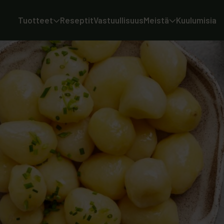
Tuotteet
Reseptit
Vastuullisuus
Meistä
Kuulumisia