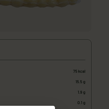
75 kcal
15.5 g
1.9 g
0.1 g