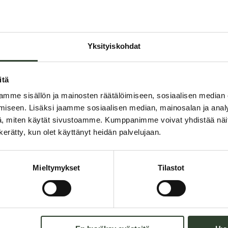
Ei ilmoitettuja allergeeneja
Kalsium
Rauta
Yksityiskohdat
Fosfori
itä
*Arvot perustuvat 100 g anno
mme sisällön ja mainosten räätälöimiseen, sosiaalisen median
iseen. Lisäksi jaamme sosiaalisen median, mainosalan ja analy
, miten käytät sivustoamme. Kumppanimme voivat yhdistää näitä t
n kerätty, kun olet käyttänyt heidän palvelujaan.
Mieltymykset
Tilastot
alaisessa