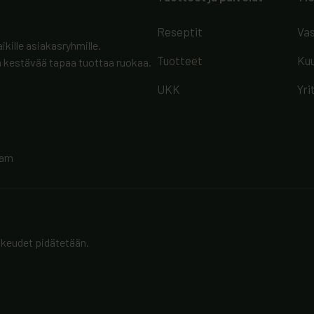
Reseptit
Vas
ikille asiakasryhmille.
Tuotteet
Kuu
kestävää tapaa tuottaa ruokaa.
UKK
Yri
ram
ikeudet pidätetään.