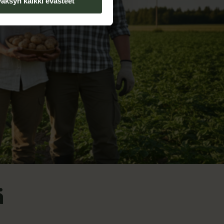
äksyn kaikki evästeet
ä