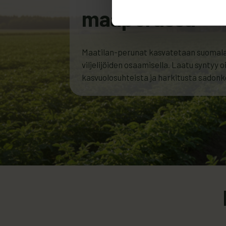
maaperässä
Maatilan-perunat kasvatetaan suomalais
viljelijöiden osaamisella. Laatu syntyy o
kasvuolosuhteista ja harkitusta sadon