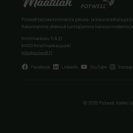
Potwell tarjoaa kotimaisia peruna- ja kasvisratkaisuja ka
Rakennamme yhdessä tuottajiemme kanssa modernia ja 
Kristiinankatu 11 A 21
64100 Kristiinankaupunki
info@potwell.fi
Facebook
LinkedIn
YouTube
Instag
© 2025 Potwell. Kaikki o