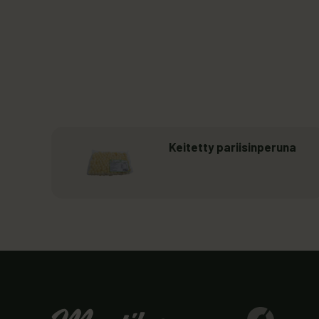
Lue lisää
: Keitetty pariisinperuna
Keitetty pariisinperuna