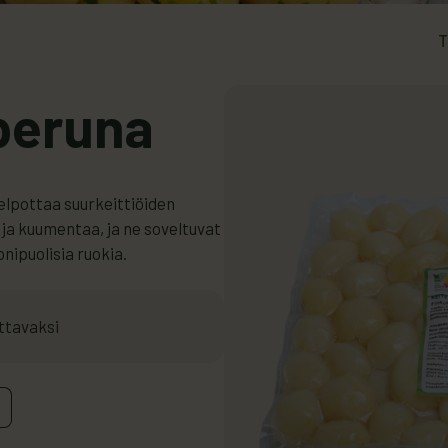
T
peruna
elpottaa suurkeittiöiden
ja kuumentaa, ja ne soveltuvat
onipuolisia ruokia.
ttavaksi