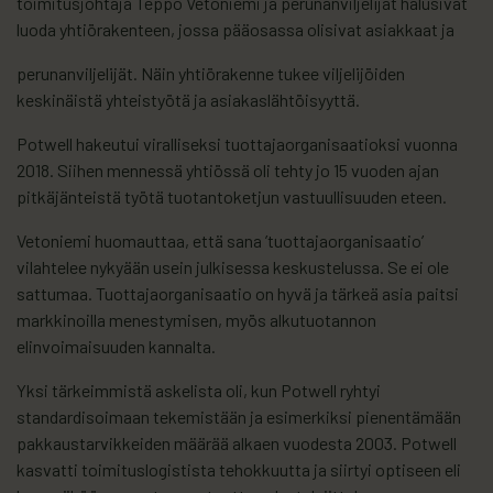
toimitusjohtaja Teppo Vetoniemi ja perunanviljelijät halusivat
luoda yhtiörakenteen, jossa pääosassa olisivat asiakkaat ja
perunanviljelijät. Näin yhtiörakenne tukee viljelijöiden
keskinäistä yhteistyötä ja asiakaslähtöisyyttä.
Potwell hakeutui viralliseksi tuottajaorganisaatioksi vuonna
2018. Siihen mennessä yhtiössä oli tehty jo 15 vuoden ajan
pitkäjänteistä työtä tuotantoketjun vastuullisuuden eteen.
Vetoniemi huomauttaa, että sana ’tuottajaorganisaatio’
vilahtelee nykyään usein julkisessa keskustelussa. Se ei ole
sattumaa. Tuottajaorganisaatio on hyvä ja tärkeä asia paitsi
markkinoilla menestymisen, myös alkutuotannon
elinvoimaisuuden kannalta.
Yksi tärkeimmistä askelista oli, kun Potwell ryhtyi
standardisoimaan tekemistään ja esimerkiksi pienentämään
pakkaustarvikkeiden määrää alkaen vuodesta 2003. Potwell
kasvatti toimituslogistista tehokkuutta ja siirtyi optiseen eli