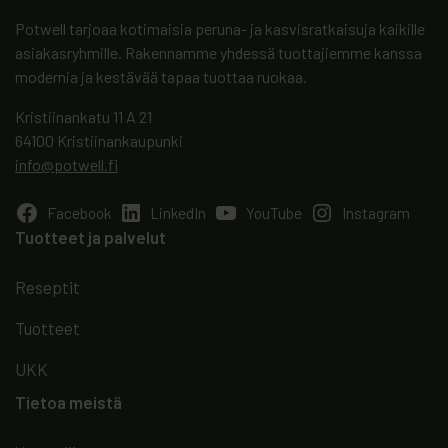
Potwell tarjoaa kotimaisia peruna- ja kasvisratkaisuja kaikille
asiakasryhmille. Rakennamme yhdessä tuottajiemme kanssa
modernia ja kestävää tapaa tuottaa ruokaa.
Kristiinankatu 11 A 21
64100 Kristiinankaupunki
info@potwell.fi
Facebook
LinkedIn
YouTube
Instagram
Tuotteet ja palvelut
Reseptit
Tuotteet
UKK
Tietoa meistä