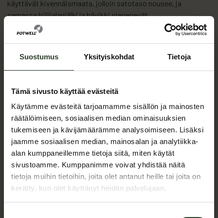
käyttävät kivennäismaata, jolloin satotaso nousee, ja
samassa hiilijalanjälki ja hävikki pienenevät.
Potwell on myös tarkka lajikevalinnoissa ja käyttää vain
sellaisia lajikkeita, joiden viljeleminen
Suostumus
Yksityiskohdat
Tietoja
tukee sato- ja laatutavoitteita.
Vetoniemen mukaan oleellista on, että loppuasiakkaan
Tämä sivusto käyttää evästeitä
odotukset siirtyvät alkutuotantoon asti.
Käytämme evästeitä tarjoamamme sisällön ja mainosten
”Alkutuotannon pitää täyttää ne vastuullisuuden rajat, mitkä
räätälöimiseen, sosiaalisen median ominaisuuksien
me olemme sinne asettaneet. Tuotantoketjulta vaaditaan
tukemiseen ja kävijämäärämme analysoimiseen. Lisäksi
muun muassa sertifikaatteja.
jaamme sosiaalisen median, mainosalan ja analytiikka-
alan kumppaneillemme tietoja siitä, miten käytät
Hiilijalanjälki sekä
sivustoamme. Kumppanimme voivat yhdistää näitä
tietoja muihin tietoihin, joita olet antanut heille tai joita on
kerätty, kun olet käyttänyt heidän palvelujaan.
lasketaan että hyvitetään
Suostumuksen