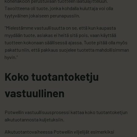
konenäköön perustuvaan tuotteen laatulajitteluun.
Tavoitteena oli tuote, jonka kohdalla kuluttaja voi olla
tyytyväinen jokaiseen perunapussiin.
”Mielestämme vastuullisuutta on se, että kun kaupasta
myydään tuote, asiakas ei heitä sitä pois, vaan käyttää
tuotteen kokonaan säällisessä ajassa. Tuote pitää olla myös
pakattu niin, että pakkaus suojelee tuotetta mahdollisimman
hyvin.”
Koko tuotantoketju
vastuullinen
Potwellin vastuullisuusprosessi kattaa koko tuotantoketjun
alkutuotannosta kuljetuksiin.
Alkutuotantovaiheessa Potwellin viljelijät esimerkiksi