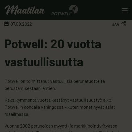
Skip to content
Men
07.09.2022
JAA
Potwell: 20 vuotta
vastuullisuutta
Potwell on toimittanut vastuullisia perunatuotteita
perustamisestaan lähtien.
Kaksikymmentä vuotta kestänyt vastuullisuustyö alkoi
Potwellin kohdalla vahingossa – kuten monet hyvät asiat
maailmassa.
Vuonna 2002 perunoiden myynti- ja markkinointiyrityksen